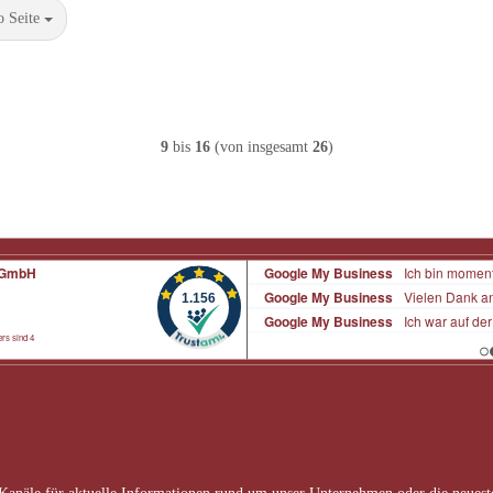
Seite
o Seite
9
bis
16
(von insgesamt
26
)