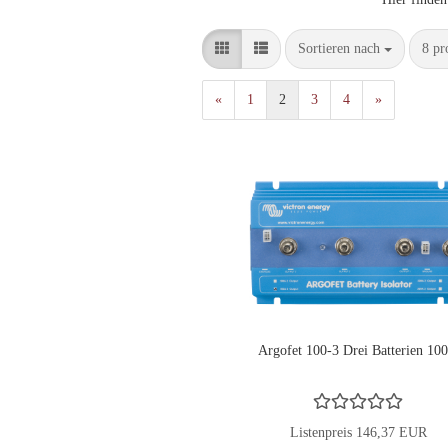
Sortieren nach
pro 
Sortieren nach
8 pr
«
1
2
3
4
»
Argofet 100-3 Drei Batterien 10
Listenpreis 146,37 EUR