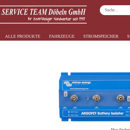
ALLE PRODUKTE
FAHRZEUGE
STROMSPEICHER
S
»
»
Startseite
Fahrzeuge
Batterietrennung 
Hier finden