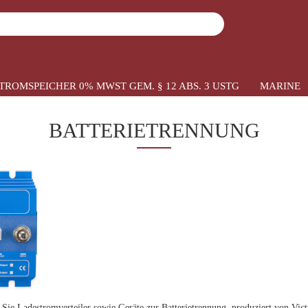
Suche...
TROMSPEICHER 0% MWST GEM. § 12 ABS. 3 USTG
MARINE
und Ladestromverteiler
BATTERIETRENNUNG
 Sie Ladestromverteiler sowie Geräte zur Batterietrennung, produziert von Vic