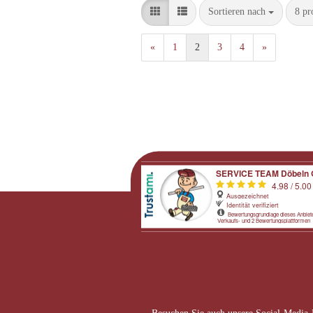
Sortieren nach
pro 
Sortieren nach
8 pr
«
1
2
3
4
»