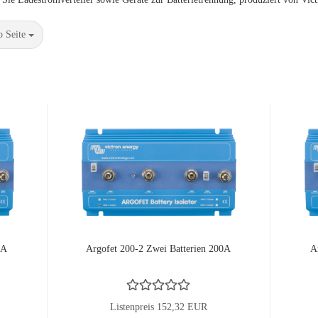
Seite
o Seite
0A
Argofet 200-2 Zwei Batterien 200A
A
Listenpreis 152,32 EUR