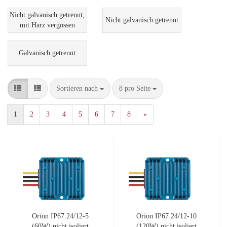
Nicht galvanisch getrennt,
Nicht galvanisch getrennt
mit Harz vergossen
Galvanisch getrennt
Sortieren nach
pro Seite
Sortieren nach
8 pro Seite
1
2
3
4
5
6
7
8
»
Orion IP67 24/12-5
Orion IP67 24/12-10
(60W) nicht isoliert
(120W) nicht isoliert