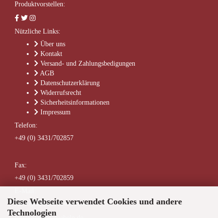
Produktvorstellen:
Nützliche Links:
Über uns
Kontakt
Versand- und Zahlungsbedigungen
AGB
Datenschutzerklärung
Widerrufsrecht
Sicherheitsinformationen
Impressum
Telefon:
+49 (0) 3431/702857
Fax:
+49 (0) 3431/702859
E-Mail:
Diese Webseite verwendet Cookies und andere
buero@service-doebeln.de
Technologien
info@service-doebeln.de