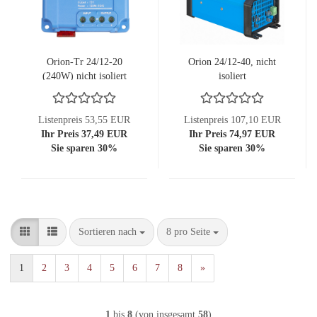
Orion-Tr 24/12-20
Orion 24/12-40, nicht
(240W) nicht isoliert
isoliert
Listenpreis 53,55 EUR
Listenpreis 107,10 EUR
Ihr Preis 37,49 EUR
Ihr Preis 74,97 EUR
Sie sparen 30%
Sie sparen 30%
Sortieren nach
pro Seite
Sortieren nach
8 pro Seite
1
2
3
4
5
6
7
8
»
1
bis
8
(von insgesamt
58
)