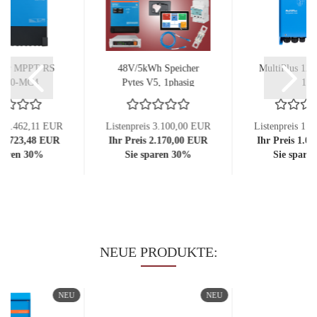
olar MPPT RS
48V/5kWh Speicher
MultiPlus 12/
/200-MC4
Pytes V5, 1phasig
16
3kVA...
is 2.462,11 EUR
Listenpreis 3.100,00 EUR
Listenpreis 1.
s 1.723,48 EUR
Ihr Preis 2.170,00 EUR
Ihr Preis 1.0
sparen 30%
Sie sparen 30%
Sie spare
NEUE PRODUKTE:
NEU
NEU