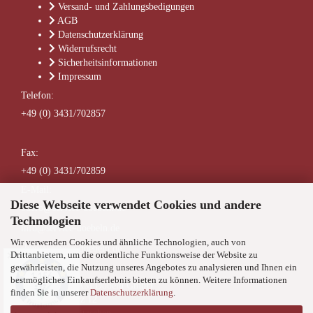
Versand- und Zahlungsbedigungen
AGB
Datenschutzerklärung
Widerrufsrecht
Sicherheitsinformationen
Impressum
Telefon:
+49 (0) 3431/702857
Fax:
+49 (0) 3431/702859
E-Mail:
Diese Webseite verwendet Cookies und andere
buero@service-doebeln.de
Technologien
info@service-doebeln.de
Wir verwenden Cookies und ähnliche Technologien, auch von
shop@service-doebeln.de
Drittanbietern, um die ordentliche Funktionsweise der Website zu
✕
gewährleisten, die Nutzung unseres Angebotes zu analysieren und Ihnen ein
Anschrift:
bestmögliches Einkaufserlebnis bieten zu können. Weitere Informationen
SERVICE TEAM Döbeln GmbH
finden Sie in unserer
Datenschutzerklärung
.
Niederranschütz 12