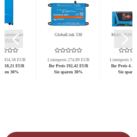
n Transformer
GlobalLink 530
Multi HS19 S
W 115/230V
eis 454,58 EUR
Listenpreis 274,89 EUR
Listenpreis 5.
is 318,21 EUR
Ihr Preis 192,42 EUR
Ihr Preis 4.1
sparen 30%
Sie sparen 30%
Sie spare