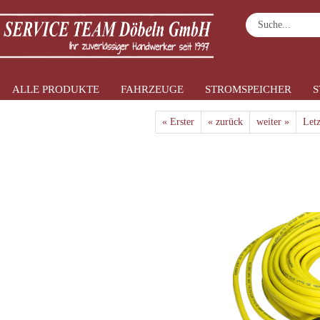
ALLE PRODUKTE
FAHRZEUGE
STROMSPEICHER
S
»
»
Startseite
Alle Produkte
Kabel und Sch
« Erster
« zurück
weiter »
Letz