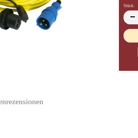
Stück:
Stück
nrezensionen