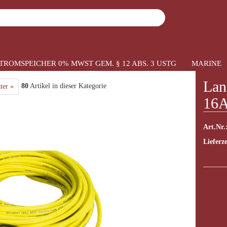
Suche...
TROMSPEICHER 0% MWST GEM. § 12 ABS. 3 USTG
MARINE
»
nittstellen
Landstrom-Kabel 15m 16A
Lan
80
Artikel in dieser Kategorie
ter »
16
Art.Nr.
Lieferze