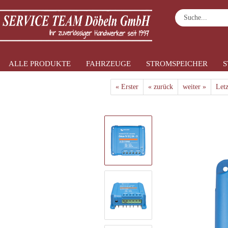
ALLE PRODUKTE
FAHRZEUGE
STROMSPEICHER
S
»
»
Startseite
Alle Produkte
DC-DC Wand
« Erster
« zurück
weiter »
Letz