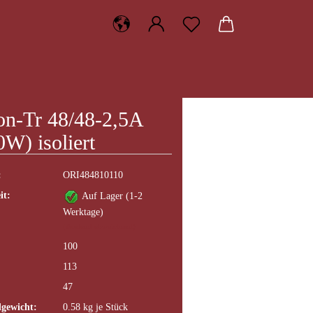
on-Tr 48/48-2,5A
0W) isoliert
:
ORI484810110
it:
Auf Lager (1-2
Werktage)
(Ausland abweichend)
100
113
47
gewicht:
0.58
kg je Stück