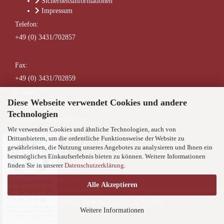
Sicherheitsinformationen
Impressum
Telefon:
+49 (0) 3431/702857
Fax:
+49 (0) 3431/702859
E-Mail:
Diese Webseite verwendet Cookies und andere
buero@service-doebeln.de
Technologien
info@service-doebeln.de
Wir verwenden Cookies und ähnliche Technologien, auch von
shop@service-doebeln.de
Drittanbietern, um die ordentliche Funktionsweise der Website zu
✕
gewährleisten, die Nutzung unseres Angebotes zu analysieren und Ihnen ein
Anschrift:
bestmögliches Einkaufserlebnis bieten zu können. Weitere Informationen
SERVICE TEAM Döbeln GmbH
finden Sie in unserer
Datenschutzerklärung
.
Niederranschütz 12
04720 Großweitzschen
Alle Akzeptieren
Online Shop
by Gambio.de © 2025
Weitere Informationen